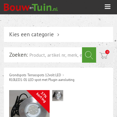
Togg
navi
Kies een categorie
Verlichting
0
Zoeken:
Schakelmateriaal
Installatiemateriaal
Grondspots Terrasspots 12volt LED
Inbouwdoos-kabeldoos
R10LED1-01 LED spot met Plugin aansluiting
Bevestigingsmateriaal
37%
korting
Tuin elektriciteit
Tuinverlichting
Grondspots met geïntrigeerde LED of energie zuinige s