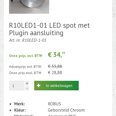
Kabel en draad
CEE-stekker-contra 380-230V
R10LED1-01 LED spot met
Plugin aansluiting
Beweging-Tijd-Rook Sensors
Art. nr. R10LED-1-01
Outletdeals
€ 34,
95
Bulkverpakking
Onze prijs incl. BTW
€ 55,88
Adviesprijs incl. BTW:
€ 28,88
Onze prijs excl. BTW
+
In winkelwagen
-
Merk:
ROBUS
Kleur:
Geborsteld Chroom