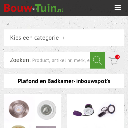
Togg
navi
Kies een categorie
Verlichting
0
Zoeken:
Schakelmateriaal
Installatiemateriaal
Plafond en Badkamer- inbouwspot's
Inbouwdoos-kabeldoos
Bevestigingsmateriaal
Tuin elektriciteit
Tuinverlichting
Grondspots met geïntrigeerde LED of energie zuinige s