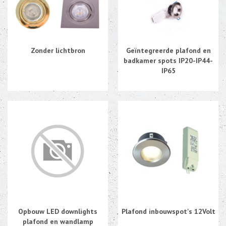
Kabel en draad
CEE-stekker-contra 380-230V
Zonder lichtbron
Geïntegreerde plafond en
badkamer spots IP20-IP44-
Beweging-Tijd-Rook Sensors
IP65
Outletdeals
Bulkverpakking
Opbouw LED downlights
Plafond inbouwspot's 12Volt
plafond en wandlamp