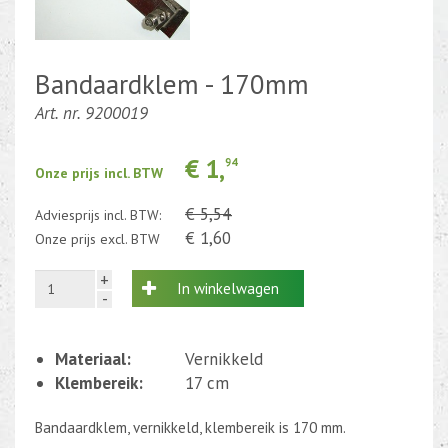
Kabel en draad
Bandaardklem - 170mm
CEE-stekker-contra 380-230V
Art. nr. 9200019
Beweging-Tijd-Rook Sensors
€ 1,
94
Outletdeals
Onze prijs incl. BTW
Bulkverpakking
€ 5,54
Adviesprijs incl. BTW:
€ 1,60
Onze prijs excl. BTW
+
In winkelwagen
-
Materiaal:
Vernikkeld
Klembereik:
17 cm
Bandaardklem, vernikkeld, klembereik is 170 mm.