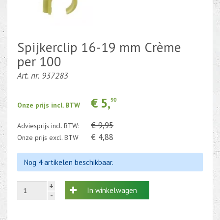
Kabel en draad
CEE-stekker-contra 380-230V
Spijkerclip 16-19 mm Crème
per 100
Beweging-Tijd-Rook Sensors
Art. nr. 937283
Outletdeals
€ 5,
90
Bulkverpakking
Onze prijs incl. BTW
€ 9,95
Adviesprijs incl. BTW:
€ 4,88
Onze prijs excl. BTW
Nog 4 artikelen beschikbaar.
+
In winkelwagen
-