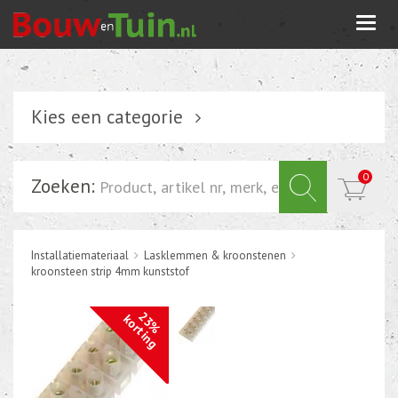
Togg
navi
Kies een categorie
Verlichting
0
Zoeken:
Schakelmateriaal
Installatiemateriaal
Installatiemateriaal
Lasklemmen & kroonstenen
Inbouwdoos-kabeldoos
kroonsteen strip 4mm kunststof
Bevestigingsmateriaal
23%
korting
Tuin elektriciteit
Tuinverlichting
Grondspots met geïntrigeerde LED of energie zuinige s