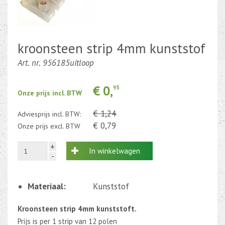
Kabel en draad
CEE-stekker-contra 380-230V
kroonsteen strip 4mm kunststof
Art. nr. 956185uitloop
Beweging-Tijd-Rook Sensors
Outletdeals
€ 0,
95
Onze prijs incl. BTW
Bulkverpakking
€ 1,24
Adviesprijs incl. BTW:
€ 0,79
Onze prijs excl. BTW
+
In winkelwagen
-
Materiaal:
Kunststof
Kroonsteen strip 4mm kunststoft.
Prijs is per 1 strip van 12 polen