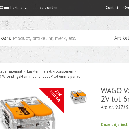
00 uur besteld: vandaag verzonden
Contact
Ove
ken:
Artike
latiemateriaal
Lasklemmen & kroonstenen
Verbindingsklem met hendel 2V tot 6mm2 per 50
WAGO Ve
22%
korting
2V tot 
Art. nr. 93715
Onze prijs incl