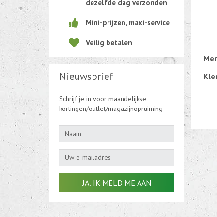
dezelfde dag verzonden
Beweging-Tijd-Rook Sensors
Mini-prijzen, maxi-service
Outletdeals
Veilig betalen
Mer
Bulkverpakking
Nieuwsbrief
Kle
Schrijf je in voor maandelijkse
kortingen/outlet/magazijnopruiming