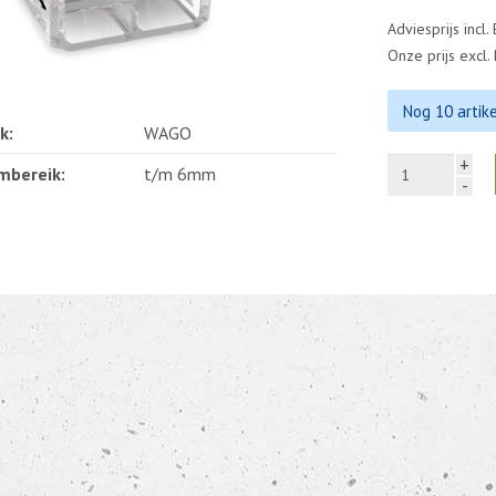
Adviesprijs incl.
Onze prijs excl
Nog 10 artik
k:
WAGO
+
mbereik:
t/m 6mm
-