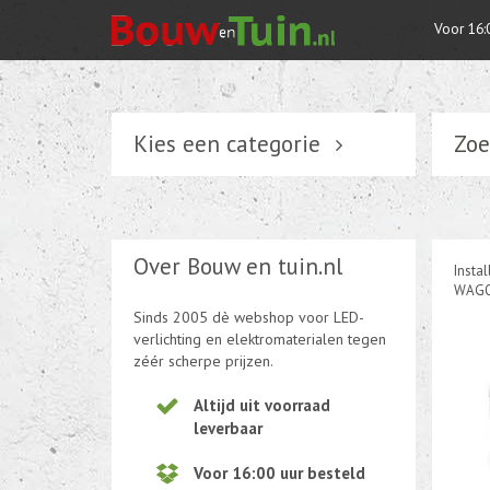
Voor 16:
Kies een categorie
Zoe
Verlichting
Schakelmateriaal
Over Bouw en tuin.nl
Instal
Installatiemateriaal
WAGO 
Sinds 2005 dè webshop voor LED-
Tuin elektriciteit
verlichting en elektromaterialen tegen
zéér scherpe prijzen.
Tuinverlichting
Altijd uit voorraad
leverbaar
Kabel en draad
Voor 16:00 uur besteld
CEE-stekker-contra 380-230V