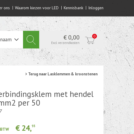
r ons
Waarom kiezen voor LED
Kennisbank
Inloggen
€ 0,00
0
lnaam
Excl. verzendkosten
Terug naar Lasklemmen & kroonstenen
rbindingsklem met hendel
6mm2 per 50
7
€ 24,
93
. BTW