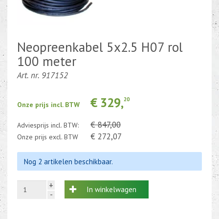
Kabel en draad
CEE-stekker-contra 380-230V
Neopreenkabel 5x2.5 H07 rol
100 meter
Beweging-Tijd-Rook Sensors
Art. nr. 917152
Outletdeals
€ 329,
20
Bulkverpakking
Onze prijs incl. BTW
€ 847,00
Adviesprijs incl. BTW:
€ 272,07
Onze prijs excl. BTW
Nog 2 artikelen beschikbaar.
+
In winkelwagen
-