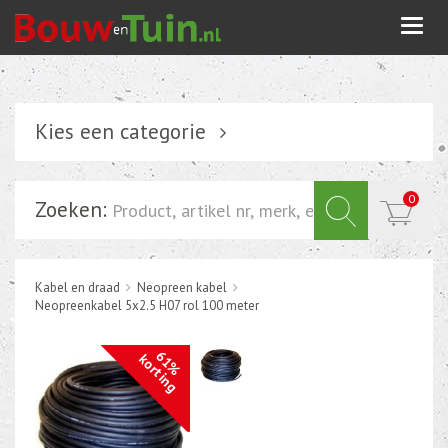
Togg
navi
Kies een categorie
Verlichting
0
Zoeken:
Schakelmateriaal
Installatiemateriaal
Kabel en draad
Neopreen kabel
Inbouwdoos-kabeldoos
Neopreenkabel 5x2.5 H07 rol 100 meter
Bevestigingsmateriaal
61%
korting
Tuin elektriciteit
Tuinverlichting
Grondspots met geïntrigeerde LED of energie zuinige s