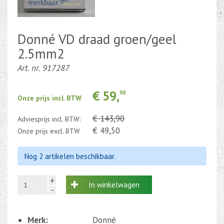
Kabel en draad
Donné VD draad groen/geel
CEE-stekker-contra 380-230V
2.5mm2
Beweging-Tijd-Rook Sensors
Art. nr. 917287
Outletdeals
€ 59,
90
Onze prijs incl. BTW
Bulkverpakking
€ 143,90
Adviesprijs incl. BTW:
€ 49,50
Onze prijs excl. BTW
Nog 2 artikelen beschikbaar.
+
In winkelwagen
-
Merk:
Donné