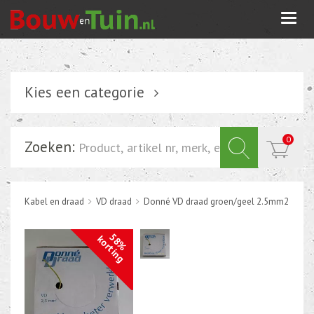
Togg
navi
Kies een categorie
Verlichting
0
Zoeken:
Schakelmateriaal
Installatiemateriaal
Kabel en draad
VD draad
Donné VD draad groen/geel 2.5mm2
Inbouwdoos-kabeldoos
Bevestigingsmateriaal
58%
korting
Tuin elektriciteit
Tuinverlichting
Grondspots met geïntrigeerde LED of energie zuinige s