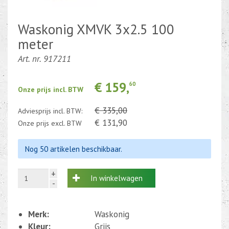
Kabel en draad
Waskonig XMVK 3x2.5 100
meter
CEE-stekker-contra 380-230V
Art. nr. 917211
Beweging-Tijd-Rook Sensors
€ 159,
60
Outletdeals
Onze prijs incl. BTW
Bulkverpakking
€ 335,00
Adviesprijs incl. BTW:
€ 131,90
Onze prijs excl. BTW
Nog 50 artikelen beschikbaar.
+
In winkelwagen
-
Merk:
Waskonig
Kleur:
Grijs