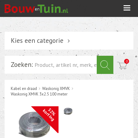
Togg
navi
Kies een categorie
Verlichting
0
Zoeken:
Schakelmateriaal
Installatiemateriaal
Kabel en draad
Waskonig XMVK
Inbouwdoos-kabeldoos
Waskonig XMVK 3x2.5 100 meter
Bevestigingsmateriaal
52%
korting
Tuin elektriciteit
Tuinverlichting
Grondspots met geïntrigeerde LED of energie zuinige s