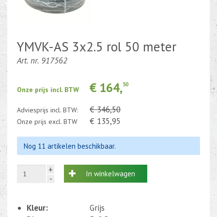
Kabel en draad
CEE-stekker-contra 380-230V
YMVK-AS 3x2.5 rol 50 meter
Art. nr. 917562
Beweging-Tijd-Rook Sensors
Outletdeals
€ 164,
50
Onze prijs incl. BTW
Bulkverpakking
€ 346,50
Adviesprijs incl. BTW:
€ 135,95
Onze prijs excl. BTW
Nog 11 artikelen beschikbaar.
+
In winkelwagen
-
Kleur:
Grijs