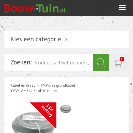
Togg
navi
Kies een categorie
Verlichting
0
Zoeken:
Schakelmateriaal
Installatiemateriaal
Kabel en draad
YMVK-as grondkabel
Inbouwdoos-kabeldoos
YMVK-AS 3x2.5 rol 50 meter
Bevestigingsmateriaal
53%
korting
Tuin elektriciteit
Tuinverlichting
Grondspots met geïntrigeerde LED of energie zuinige s