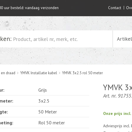
00 uur besteld: vandaag verzonden
Contact
Ove
ken:
Artike
 en draad
YMVK Installatie kabel
YMVK 3x2.5 rol 50 meter
YMVK 3x
53%
korting
ur:
Grijs
Art. nr. 91755
meter:
3x2.5
gte:
50 Meter
Onze prijs incl
eting:
Rol 50 meter
Adviesprijs incl.