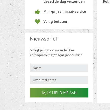
Rol:
dezelfde dag verzonden
Beweging-Tijd-Rook Sensors
Mini-prijzen, maxi-service
Outletdeals
Veilig betalen
Bulkverpakking
Nieuwsbrief
Schrijf je in voor maandelijkse
kortingen/outlet/magazijnopruiming