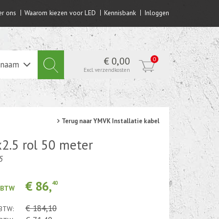
r ons
Waarom kiezen voor LED
Kennisbank
Inloggen
€ 0,00
0
lnaam
Excl. verzendkosten
Terug naar YMVK Installatie kabel
2.5 rol 50 meter
5
€ 86,
40
. BTW
€ 184,10
 BTW: