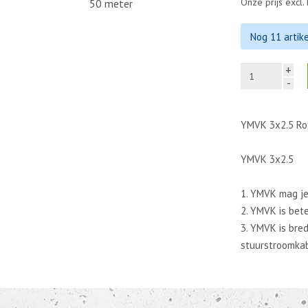
Onze prijs excl
50 meter
Nog 11 artik
+
-
YMVK 3x2.5 Ro
YMVK 3x2.5
1. YMVK mag j
2. YMVK is bet
3. YMVK is bre
stuurstroomkab