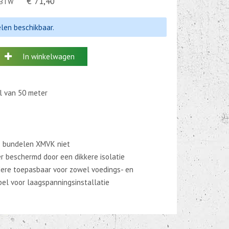
€ 71,40
. BTW
elen beschikbaar.
In winkelwagen
l van 50 meter
e bundelen XMVK niet
er beschermd door een dikkere isolatie
dere toepasbaar voor zowel voedings- en
el voor laagspanningsinstallatie