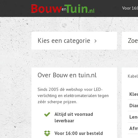
Voor 16:
Kies een categorie
Zoe
Verlichting
Schakelmateriaal
Over Bouw en tuin.nl
Kabel
Installatiemateriaal
Sinds 2005 dè webshop voor LED-
Kle
Tuin elektriciteit
verlichting en elektromaterialen tegen
zéér scherpe prijzen.
Dia
Tuinverlichting
Altijd uit voorraad
Len
leverbaar
Kabel en draad
Afm
Voor 16:00 uur besteld
CEE-stekker-contra 380-230V