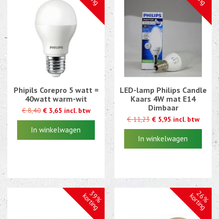
Kabel en draad
CEE-stekker-contra 380-230V
Beweging-Tijd-Rook Sensors
Outletdeals
Phipils Corepro 5 watt =
LED-lamp Philips Candle
40watt warm-wit
Kaars 4W mat E14
Bulkverpakking
Dimbaar
€ 8,40
€ 3,65 incl. btw
€ 11,23
€ 5,95 incl. btw
€ 8,40
€ 3,65 incl. btw
€ 11,23
€ 5,95 incl. btw
39%
26%
korting
korting