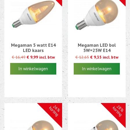
Megaman 5 watt E14
Megaman LED bol
LED kaars
5W=25W E14
€ 16,49
€ 9,99 incl. btw
€ 12,65
€ 9,35 incl. btw
€ 16,49
€ 9,99 incl. btw
€ 12,65
€ 9,35 incl. btw
26%
28%
korting
korting