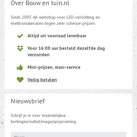
Over Bouw en tuin.nl
Kabel en draad
Sinds 2005 dè webshop voor LED-verlichting en
elektromaterialen tegen zéér scherpe prijzen.
CEE-stekker-contra 380-230V
Altijd uit voorraad leverbaar
Beweging-Tijd-Rook Sensors
Voor 16:00 uur besteld dezelfde dag
Outletdeals
verzonden
Bulkverpakking
Mini-prijzen, maxi-service
Veilig betalen
Nieuwsbrief
Schrijf je in voor maandelijkse
kortingen/outlet/magazijnopruiming