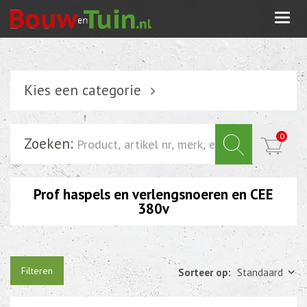
Togg
navi
Kies een categorie
Verlichting
0
Zoeken:
Schakelmateriaal
Installatiemateriaal
Prof haspels en verlengsnoeren en CEE
Inbouwdoos-kabeldoos
380v
Bevestigingsmateriaal
Tuin elektriciteit
Filteren
Sorteer op:
Standaard
Tuinverlichting
Grondspots met geïntrigeerde LED of energie zuinige s