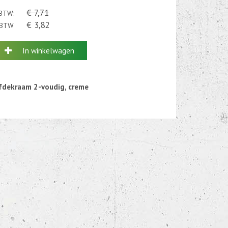
€ 7,71
 BTW:
€ 3,82
. BTW
In winkelwagen
fdekraam 2-voudig, creme