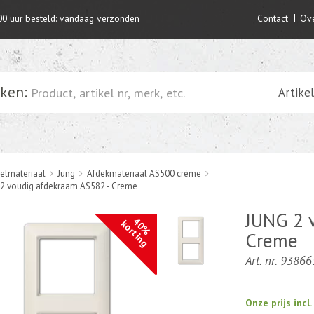
00 uur besteld: vandaag verzonden
Contact
Ove
ken:
Artike
elmateriaal
Jung
Afdekmateriaal AS500 crème
2 voudig afdekraam AS582 - Creme
JUNG 2 
40%
korting
Creme
Art. nr. 93866
Onze prijs incl