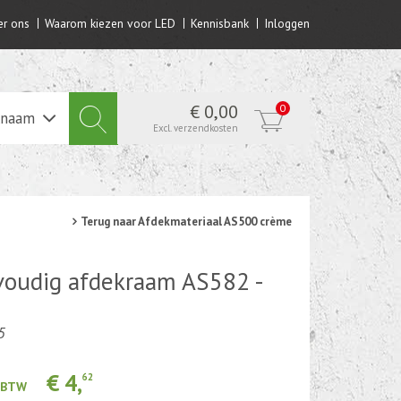
r ons
Waarom kiezen voor LED
Kennisbank
Inloggen
€ 0,00
0
lnaam
Excl. verzendkosten
Terug naar Afdekmateriaal AS500 crème
voudig afdekraam AS582 -
5
€ 4,
62
. BTW