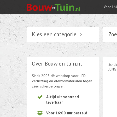
Voor 16:
Kies een categorie
Zoe
Verlichting
Schakelmateriaal
Over Bouw en tuin.nl
Schak
Installatiemateriaal
JUNG 
Sinds 2005 dè webshop voor LED-
Tuin elektriciteit
verlichting en elektromaterialen tegen
zéér scherpe prijzen.
Tuinverlichting
Altijd uit voorraad
leverbaar
Kabel en draad
Voor 16:00 uur besteld
CEE-stekker-contra 380-230V