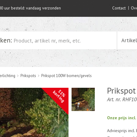
00 uur besteld: vandaag verzonden
Contact
Ove
ken:
Artike
rlichting
Prikspots
Prikspot 100W bomen/gevels
Prikspo
51%
korting
Art. nr. RHF1
Onze prijs incl
Adviesprijs incl.