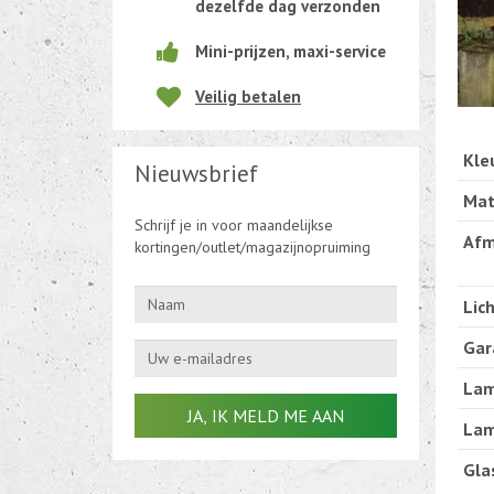
dezelfde dag verzonden
Beweging-Tijd-Rook Sensors
Mini-prijzen, maxi-service
Outletdeals
Veilig betalen
Bulkverpakking
Kle
Nieuwsbrief
Mat
Schrijf je in voor maandelijkse
Afm
kortingen/outlet/magazijnopruiming
Lic
Gar
Lam
Lam
Gla