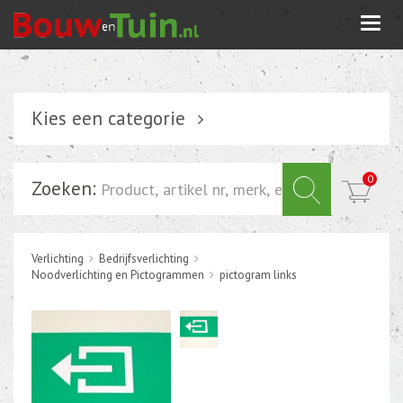
Togg
navi
Kies een categorie
Verlichting
0
Zoeken:
Schakelmateriaal
Installatiemateriaal
Verlichting
Bedrijfsverlichting
Inbouwdoos-kabeldoos
Noodverlichting en Pictogrammen
pictogram links
Bevestigingsmateriaal
Tuin elektriciteit
Tuinverlichting
Grondspots met geïntrigeerde LED of energie zuinige s