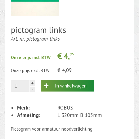
Kabel en draad
CEE-stekker-contra 380-230V
pictogram links
Art. nr. pictogram-links
Beweging-Tijd-Rook Sensors
Outletdeals
€ 4,
95
Onze prijs incl. BTW
Bulkverpakking
€ 4,09
Onze prijs excl. BTW
+
In winkelwagen
-
Merk:
ROBUS
Afmeting:
L 320mm B 105mm
Pictogram voor armatuur noodverlichting