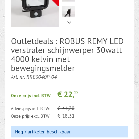
Kabel en draad
CEE-stekker-contra 380-230V
Outletdeals : ROBUS REMY LED
Beweging-Tijd-Rook Sensors
verstraler schijnwerper 30watt
Outletdeals
4000 kelvin met
Bulkverpakking
bewegingsmelder
Art. nr. RRE3040P-04
€ 22,
15
Onze prijs incl. BTW
€ 44,20
Adviesprijs incl. BTW:
€ 18,31
Onze prijs excl. BTW
Nog 7 artikelen beschikbaar.