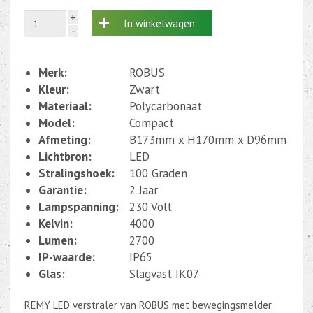
+
In winkelwagen
-
Merk:
ROBUS
Kleur:
Zwart
Materiaal:
Polycarbonaat
Model:
Compact
Afmeting:
B173mm x H170mm x D96mm
Lichtbron:
LED
Stralingshoek:
100 Graden
Garantie:
2 Jaar
Lampspanning:
230 Volt
Kelvin:
4000
Lumen:
2700
IP-waarde:
IP65
Glas:
Slagvast IK07
REMY LED verstraler van ROBUS met bewegingsmelder