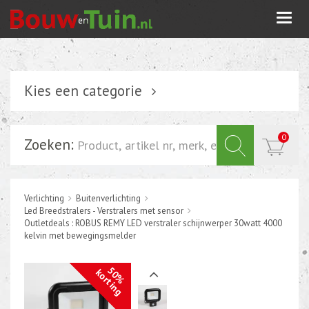
Togg
navi
Kies een categorie
Verlichting
0
Zoeken:
Schakelmateriaal
Installatiemateriaal
Verlichting
Buitenverlichting
Inbouwdoos-kabeldoos
Led Breedstralers - Verstralers met sensor
Bevestigingsmateriaal
Outletdeals : ROBUS REMY LED verstraler schijnwerper 30watt 4000
kelvin met bewegingsmelder
Tuin elektriciteit
50%
korting
Tuinverlichting
Grondspots met geïntrigeerde LED of energie zuinige s