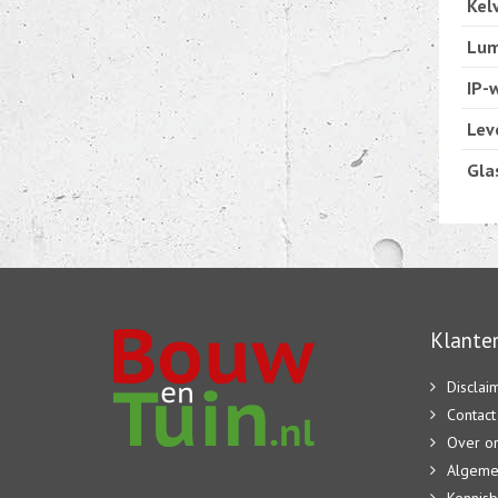
Kelv
Lum
IP-
Lev
Gla
Klanten
Disclai
Contact
Over o
Algeme