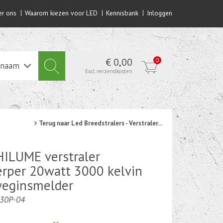
r ons
Waarom kiezen voor LED
Kennisbank
Inloggen
€ 0,00
0
lnaam
Excl. verzendkosten
Terug naar Led Breedstralers - Verstraler...
ILUME verstraler
erper 20watt 3000 kelvin
eginsmelder
030P-04