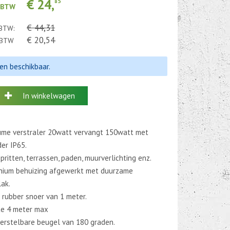
€ 24,
85
. BTW
€ 44,31
 BTW:
€ 20,54
. BTW
len beschikbaar.
In winkelwagen
ume verstraler 20watt vervangt 150watt met
er IP65.
pritten, terrassen, paden, muurverlichting enz.
nium behuizing afgewerkt met duurzame
ak.
 rubber snoer van 1 meter.
e 4 meter max
erstelbare beugel van 180 graden.