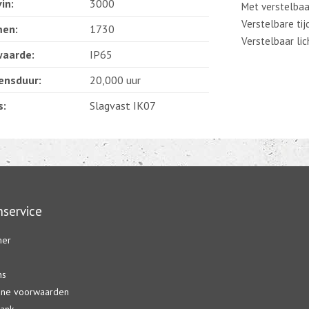
in:
3000
Met verstelbaa
Verstelbare tij
en:
1730
Verstelbaar lic
waarde:
IP65
ensduur:
20,000 uur
s:
Slagvast IK07
service
mer
ns
ne voorwaarden