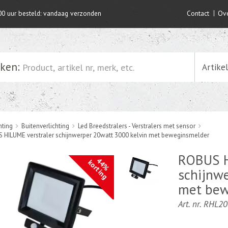
00 uur besteld: vandaag verzonden
Contact
Ove
ken:
Artike
hting
Buitenverlichting
Led Breedstralers - Verstralers met sensor
 HILUME verstraler schijnwerper 20watt 3000 kelvin met beweginsmelder
ROBUS H
44%
korting
schijnw
met bew
Art. nr. RHL2