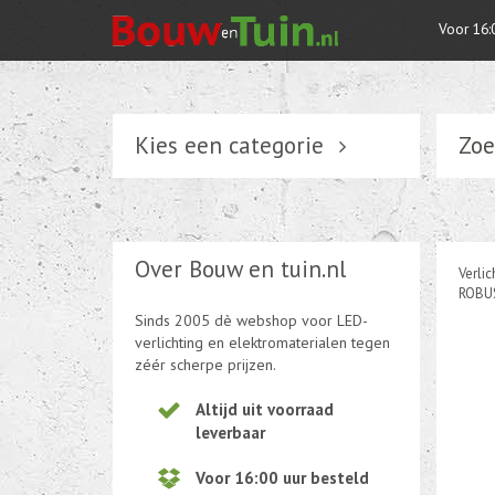
Voor 16:
Kies een categorie
Zoe
Verlichting
Schakelmateriaal
Over Bouw en tuin.nl
Verlic
Installatiemateriaal
ROBUS
Sinds 2005 dè webshop voor LED-
Tuin elektriciteit
verlichting en elektromaterialen tegen
zéér scherpe prijzen.
Tuinverlichting
Altijd uit voorraad
leverbaar
Kabel en draad
Voor 16:00 uur besteld
CEE-stekker-contra 380-230V