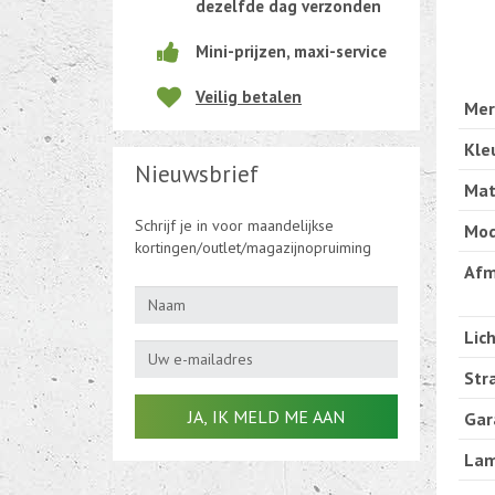
dezelfde dag verzonden
Beweging-Tijd-Rook Sensors
Mini-prijzen, maxi-service
Outletdeals
Veilig betalen
Mer
Bulkverpakking
Kle
Nieuwsbrief
Mat
Schrijf je in voor maandelijkse
Mod
kortingen/outlet/magazijnopruiming
Afm
Lic
Str
Gar
Lam