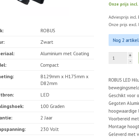
Onze prijs incl
Adviesprijs incl.
Onze prijs excl
k:
ROBUS
Nog 2 artike
ur:
Zwart
eriaal:
Aluminium met Coating
+
-
el:
Compact
eting:
B129mm x H175mm x
ROBUS LED Hil
D82mm
bewegingsmeld
htbron:
LED
Geschikt voor o
Gegoten Alumi
alingshoek:
100 Graden
hoogwaardige l
antie:
2 Jaar
Voorbereid met
Montage hoogt
pspanning:
230 Volt
Geleverd met v