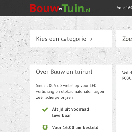
Voor 16:
Kies een categorie
Zoe
Verlichting
Schakelmateriaal
Over Bouw en tuin.nl
Verlic
Installatiemateriaal
ROBUS
Sinds 2005 dè webshop voor LED-
Tuin elektriciteit
verlichting en elektromaterialen tegen
zéér scherpe prijzen.
Tuinverlichting
Altijd uit voorraad
leverbaar
Kabel en draad
Voor 16:00 uur besteld
CEE-stekker-contra 380-230V