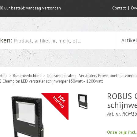
00 uur besteld: vandaag verzonden
Contact
Ove
ken:
Artike
hting
Buitenverlichting
Led Breedstralers - Verstralers Provisionele uitvoerin
 Champion LED verstraler schijnwerper 150watt = 1200watt
ROBUS C
30%
korting
schijnw
Art. nr. RCM1
Onze prijs incl