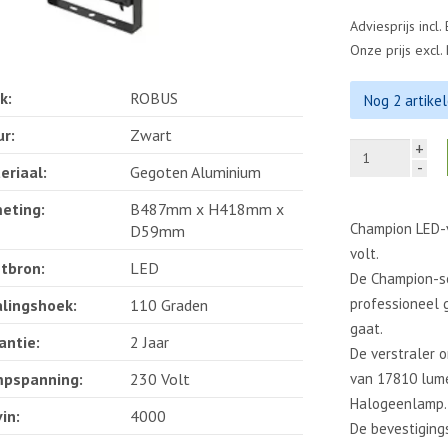
Adviesprijs incl.
Onze prijs excl
k:
ROBUS
Nog 2 artike
ur:
Zwart
+
-
eriaal:
Gegoten Aluminium
eting:
B487mm x H418mm x
Champion LED-v
D59mm
volt.
htbron:
LED
De Champion-se
professioneel g
alingshoek:
110 Graden
gaat.
antie:
2 Jaar
De verstraler 
van 17810 lum
pspanning:
230 Volt
Halogeenlamp.
in:
4000
De bevestigings