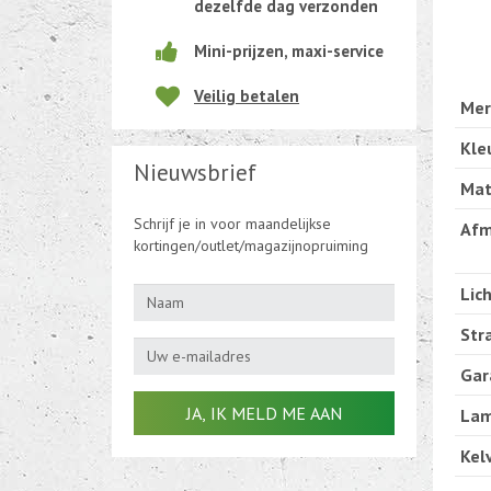
dezelfde dag verzonden
Beweging-Tijd-Rook Sensors
Mini-prijzen, maxi-service
Outletdeals
Veilig betalen
Mer
Bulkverpakking
Kle
Nieuwsbrief
Mat
Schrijf je in voor maandelijkse
Afm
kortingen/outlet/magazijnopruiming
Lic
Str
Gar
Lam
Kelv