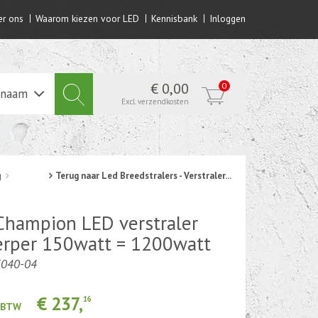
r ons
Waarom kiezen voor LED
Kennisbank
Inloggen
€ 0,00
0
lnaam
Excl. verzendkosten
g
Terug naar Led Breedstralers - Verstraler...
hampion LED verstraler
erper 150watt = 1200watt
5040-04
€ 237,
16
. BTW