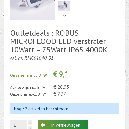
Kabel en draad
CEE-stekker-contra 380-230V
Outletdeals : ROBUS
Beweging-Tijd-Rook Sensors
MICROFLOOD LED verstraler
10Watt = 75Watt IP65 4000K
Outletdeals
Art. nr. RMC01040-01
Bulkverpakking
€ 9,
40
Onze prijs incl. BTW
€ 28,95
Adviesprijs incl. BTW:
€ 7,77
Onze prijs excl. BTW
Nog 32 artikelen beschikbaar.
+
In winkelwagen
-