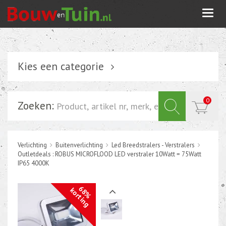
Togg
navi
Kies een categorie
Verlichting
0
Zoeken:
Schakelmateriaal
Installatiemateriaal
Verlichting
Buitenverlichting
Led Breedstralers - Verstralers
Inbouwdoos-kabeldoos
Outletdeals : ROBUS MICROFLOOD LED verstraler 10Watt = 75Watt
Bevestigingsmateriaal
IP65 4000K
Tuin elektriciteit
68%
korting
Tuinverlichting
Grondspots met geïntrigeerde LED of energie zuinige s