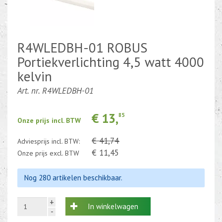
Kabel en draad
CEE-stekker-contra 380-230V
R4WLEDBH-01 ROBUS
Portiekverlichting 4,5 watt 4000
Beweging-Tijd-Rook Sensors
kelvin
Outletdeals
Art. nr. R4WLEDBH-01
Bulkverpakking
€ 13,
85
Onze prijs incl. BTW
€ 41,74
Adviesprijs incl. BTW:
€ 11,45
Onze prijs excl. BTW
Nog 280 artikelen beschikbaar.
+
In winkelwagen
-