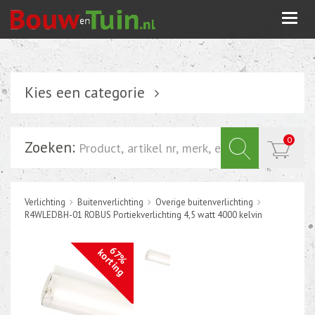
Togg
navi
Kies een categorie
Verlichting
0
Zoeken:
Schakelmateriaal
Installatiemateriaal
Verlichting
Buitenverlichting
Overige buitenverlichting
Inbouwdoos-kabeldoos
R4WLEDBH-01 ROBUS Portiekverlichting 4,5 watt 4000 kelvin
Bevestigingsmateriaal
67%
korting
Tuin elektriciteit
Tuinverlichting
Grondspots met geïntrigeerde LED of energie zuinige s