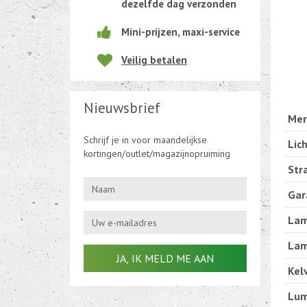
dezelfde dag verzonden
Beweging-Tijd-Rook Sensors
Mini-prijzen, maxi-service
Outletdeals
Veilig betalen
Bulkverpakking
Nieuwsbrief
Mer
Schrijf je in voor maandelijkse
Lic
kortingen/outlet/magazijnopruiming
Str
Gar
Lam
Lam
Kelv
Lum