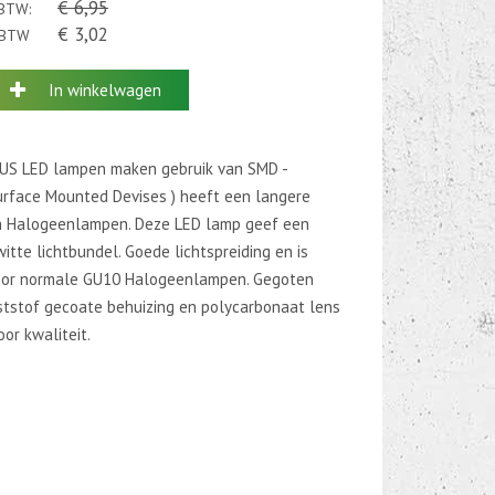
€ 6,95
 BTW:
€ 3,02
. BTW
In winkelwagen
BUS LED lampen maken gebruik van SMD -
urface Mounted Devises ) heeft een langere
n Halogeenlampen. Deze LED lamp geef een
tte lichtbundel. Goede lichtspreiding en is
oor normale GU10 Halogeenlampen. Gegoten
ststof gecoate behuizing en polycarbonaat lens
or kwaliteit.