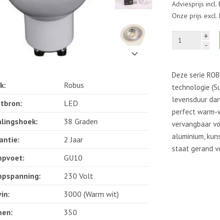
Adviesprijs incl.
Onze prijs excl
+
-
Deze serie RO
k:
Robus
technologie (S
levensduur da
htbron:
LED
perfect warm-wi
alingshoek:
38 Graden
vervangbaar v
aluminium, kun
antie:
2 Jaar
staat gerand vo
pvoet:
GU10
pspanning:
230 Volt
in:
3000 (Warm wit)
en:
350