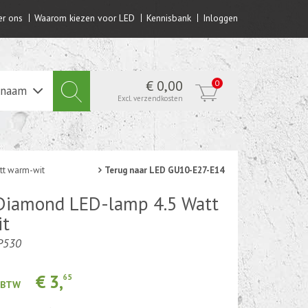
r ons
Waarom kiezen voor LED
Kennisbank
Inloggen
€ 0,00
0
lnaam
Excl. verzendkosten
tt warm-wit
Terug naar LED GU10-E27-E14
iamond LED-lamp 4.5 Watt
it
4P530
€ 3,
65
. BTW