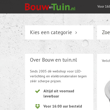
Voor 16:
Kies een categorie
Zoe
Verlichting
Schakelmateriaal
Over Bouw en tuin.nl
Verlic
Installatiemateriaal
Sinds 2005 dè webshop voor LED-
Tuin elektriciteit
verlichting en elektromaterialen tegen
zéér scherpe prijzen.
Tuinverlichting
Altijd uit voorraad
leverbaar
Kabel en draad
Voor 16:00 uur besteld
CEE-stekker-contra 380-230V