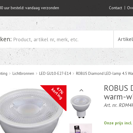
00 uur besteld: vandaag verzonden
Contact
Ove
ken:
Artike
hting
Lichtbronnen
LED GU10-E27-E14
ROBUS Diamond LED-lamp 4.5 Wa
ROBUS D
47%
korting
warm-w
Art. nr. RDM
Onze prijs incl