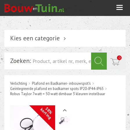
Togg
navi
Kies een categorie
Verlichting
0
Zoeken:
Schakelmateriaal
Installatiemateriaal
Verlichting
Plafond en Badkamer- inbouwspot's
Inbouwdoos-kabeldoos
Geïntegreerde plafond en badkamer spots IP20-IP44-IP65
Bevestigingsmateriaal
Robus Taylor 7watt = 50 watt dimbaar 3 kleuren instelbaar
Tuin elektriciteit
58%
korting
Tuinverlichting
Grondspots met geïntrigeerde LED of energie zuinige s