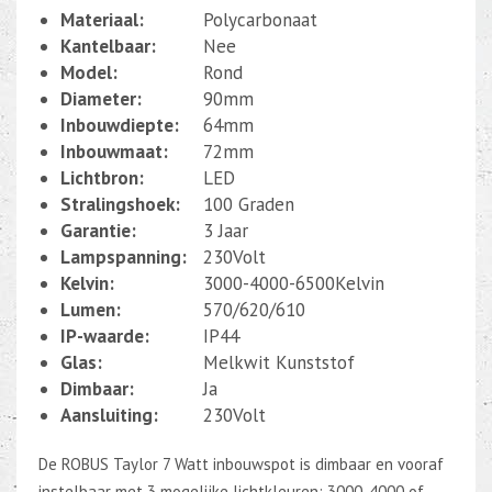
Materiaal:
Polycarbonaat
Kantelbaar:
Nee
Model:
Rond
Diameter:
90mm
Inbouwdiepte:
64mm
Inbouwmaat:
72mm
Lichtbron:
LED
Stralingshoek:
100 Graden
Garantie:
3 Jaar
Lampspanning:
230Volt
Kelvin:
3000-4000-6500Kelvin
Lumen:
570/620/610
IP-waarde:
IP44
Glas:
Melkwit Kunststof
Dimbaar:
Ja
Aansluiting:
230Volt
De ROBUS Taylor 7 Watt inbouwspot is dimbaar en vooraf
instelbaar met 3 mogelijke lichtkleuren; 3000, 4000 of