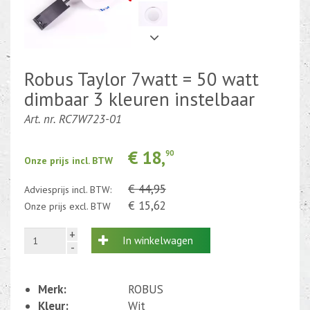
Kabel en draad
CEE-stekker-contra 380-230V
Robus Taylor 7watt = 50 watt
Beweging-Tijd-Rook Sensors
dimbaar 3 kleuren instelbaar
Outletdeals
Art. nr. RC7W723-01
Bulkverpakking
€ 18,
90
Onze prijs incl. BTW
€ 44,95
Adviesprijs incl. BTW:
€ 15,62
Onze prijs excl. BTW
+
In winkelwagen
-
Merk:
ROBUS
Kleur:
Wit